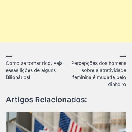
Navegação
⟵
⟶
Como se tornar rico, veja
Percepções dos homens
de
essas lições de alguns
sobre a atratividade
Post
Bilionários!
feminina é mudada pelo
dinheiro
Artigos Relacionados: