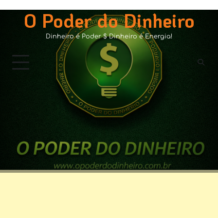
Skip
O Poder do Dinheiro
to
content
Dinheiro é Poder $ Dinheiro é Energia!