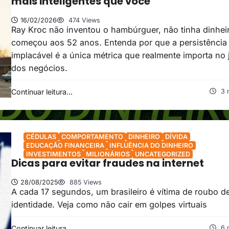
mais inteligentes que você
16/02/2026
474 Views
Ray Kroc não inventou o hambúrguer, não tinha dinhei
começou aos 52 anos. Entenda por que a persistência
implacável é a única métrica que realmente importa no
dos negócios.
Continuar leitura...
3 
CÉDULAS
COMPORTAMENTO
DINHEIRO
DÍVIDA
EDUCAÇÃO FINANCEIRA
INFLUÊNCIA DO DINHEIRO
INVESTIMENTOS
MILIONÁRIOS
UNCATEGORIZED
Dicas para evitar fraudes na internet
28/08/2025
885 Views
A cada 17 segundos, um brasileiro é vítima de roubo d
identidade. Veja como não cair em golpes virtuais
Continuar leitura...
6 