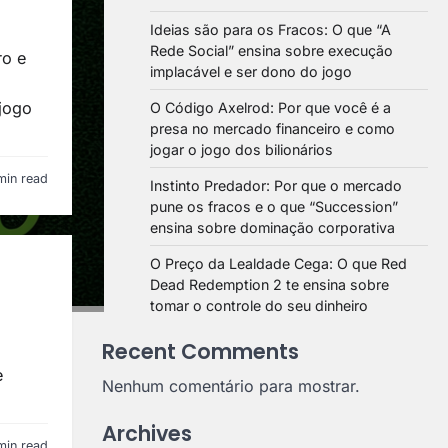
Ideias são para os Fracos: O que “A
Rede Social” ensina sobre execução
ro e
implacável e ser dono do jogo
 jogo
O Código Axelrod: Por que você é a
presa no mercado financeiro e como
jogar o jogo dos bilionários
min read
Instinto Predador: Por que o mercado
pune os fracos e o que “Succession”
ensina sobre dominação corporativa
O Preço da Lealdade Cega: O que Red
Dead Redemption 2 te ensina sobre
tomar o controle do seu dinheiro
Recent Comments
e
Nenhum comentário para mostrar.
Archives
min read