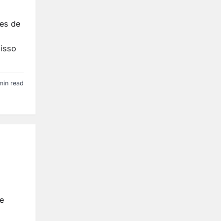
ões de
isso
min read
e