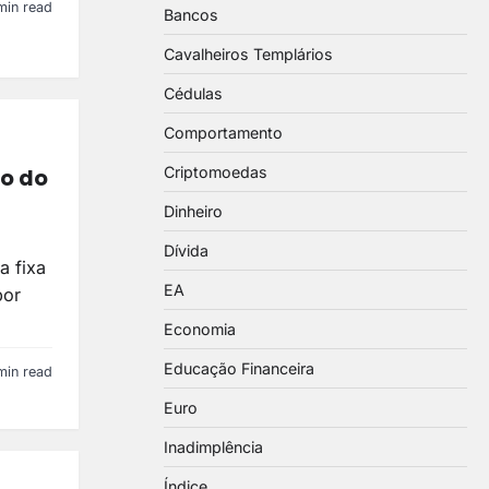
min read
Bancos
Cavalheiros Templários
Cédulas
Comportamento
Criptomoedas
ro do
Dinheiro
Dívida
a fixa
EA
por
Economia
Educação Financeira
min read
Euro
Inadimplência
Índice