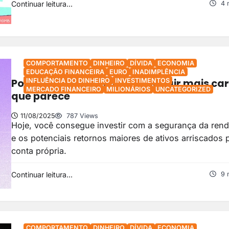
Continuar leitura...
4 
COMPORTAMENTO
DINHEIRO
DÍVIDA
ECONOMIA
EDUCAÇÃO FINANCEIRA
EURO
INADIMPLÊNCIA
Por que o investimento pode sair mais ca
INFLUÊNCIA DO DINHEIRO
INVESTIMENTOS
MERCADO FINANCEIRO
MILIONÁRIOS
UNCATEGORIZED
que parece
11/08/2025
787 Views
Hoje, você consegue investir com a segurança da rend
e os potenciais retornos maiores de ativos arriscados 
conta própria.
Continuar leitura...
9 
COMPORTAMENTO
DINHEIRO
DÍVIDA
ECONOMIA