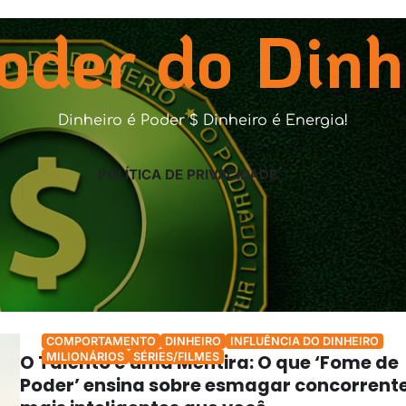
oder do Dinh
Dinheiro é Poder $ Dinheiro é Energia!
POLÍTICA DE PRIVACIDADE
rios
COMPORTAMENTO
DINHEIRO
INFLUÊNCIA DO DINHEIRO
O Talento é uma Mentira: O que ‘Fome de
MILIONÁRIOS
SÉRIES/FILMES
Poder’ ensina sobre esmagar concorrent