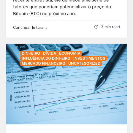
recente entrevista, ele delineou uma série de
fatores que poderiam potencializar o preço do
Bitcoin (BTC) no próximo ano.
3 min read
Continuar leitura...
DINHEIRO
DÍVIDA
ECONOMIA
INFLUÊNCIA DO DINHEIRO
INVESTIMENTOS
MERCADO FINANCEIRO
UNCATEGORIZED