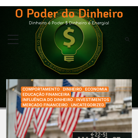
Skip
O Poder do Dinheiro
to
content
Dinheiro é Poder $ Dinheiro é Energia!
Mês:
dezembro 2023
COMPORTAMENTO
DINHEIRO
ECONOMIA
EDUCAÇÃO FINANCEIRA
INFLUÊNCIA DO DINHEIRO
INVESTIMENTOS
MERCADO FINANCEIRO
UNCATEGORIZED