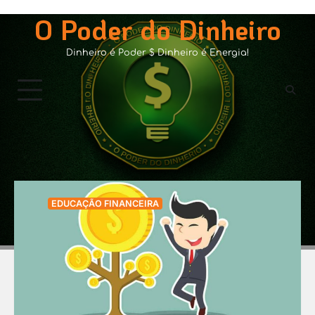
Skip
O Poder do Dinheiro
to
content
Dinheiro é Poder $ Dinheiro é Energia!
Mês:
outubro 2019
EDUCAÇÃO FINANCEIRA