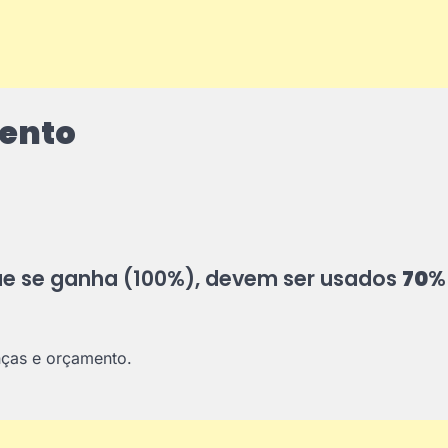
mento
que se ganha (100%), devem ser usados
70
%
nças e orçamento.