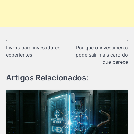
Navegação
⟵
⟶
Livros para investidores
Por que o investimento
de
experientes
pode sair mais caro do
Post
que parece
Artigos Relacionados: