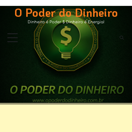
Skip
O Poder do Dinheiro
to
content
Dinheiro é Poder $ Dinheiro é Energia!