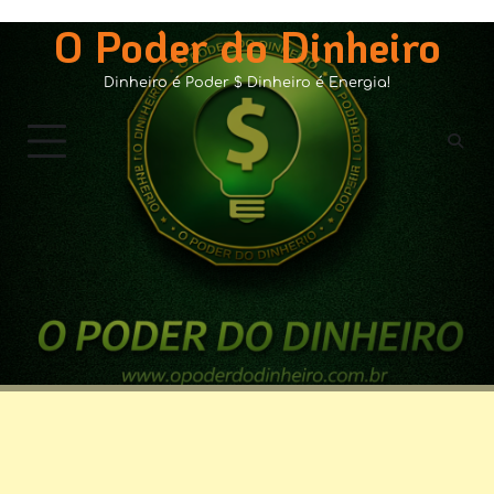
Skip
O Poder do Dinheiro
to
content
Dinheiro é Poder $ Dinheiro é Energia!