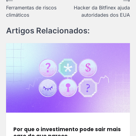
Navegação
⟵
⟶
Ferramentas de riscos
Hacker da Bitfinex ajuda
de
climáticos
autoridades dos EUA
Post
Artigos Relacionados:
Por que o investimento pode sair mais