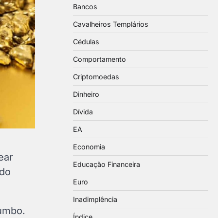
Bancos
Cavalheiros Templários
Cédulas
Comportamento
Criptomoedas
Dinheiro
Dívida
EA
Economia
ear
Educação Financeira
ado
Euro
Inadimplência
humbo.
Índice