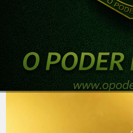
DINHEIRO
DÍVIDA
ECONOMIA
EDUCAÇÃO FINANCEIRA
INVESTIM
Transformando Chumbo em
do acelerador de partícul
12/05/2025