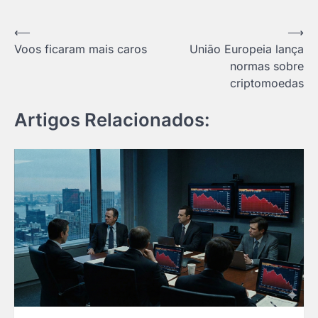
Navegação
⟵
⟶
Voos ficaram mais caros
União Europeia lança
de
normas sobre
Post
criptomoedas
Artigos Relacionados: