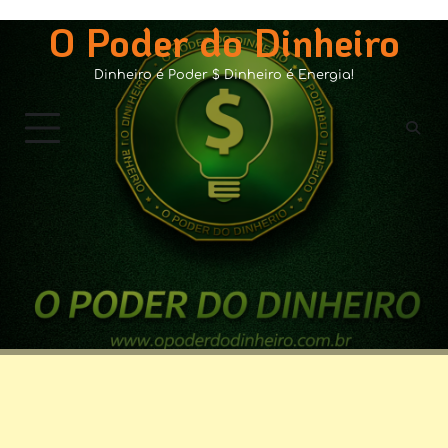
Skip
O Poder do Dinheiro
to
content
Dinheiro é Poder $ Dinheiro é Energia!