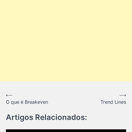
Navegação
⟵
⟶
O que é Breakeven
Trend Lines
de
Post
Artigos Relacionados: