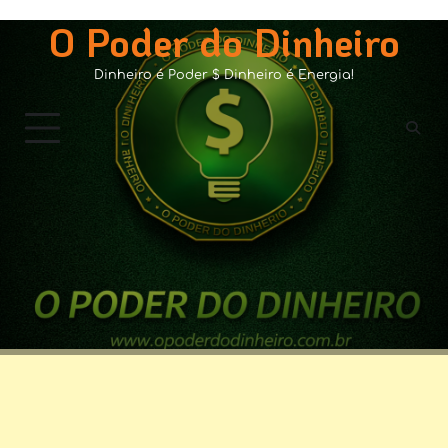
Skip
O Poder do Dinheiro
to
content
Dinheiro é Poder $ Dinheiro é Energia!