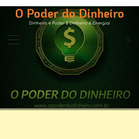
Skip
O Poder do Dinheiro
to
content
Dinheiro é Poder $ Dinheiro é Energia!