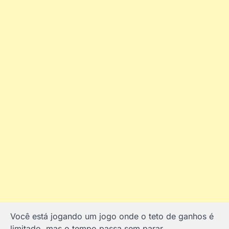
Você está jogando um jogo onde o teto de ganhos é
limitado, mas o tempo passa sem parar.