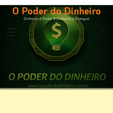
Skip
O Poder do Dinheiro
to
content
Dinheiro é Poder $ Dinheiro é Energia!