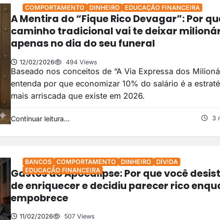
COMPORTAMENTO
DINHEIRO
EDUCAÇÃO FINANCEIRA
A Mentira do “Fique Rico Devagar”: Por qu
caminho tradicional vai te deixar milioná
apenas no dia do seu funeral
12/02/2026
494 Views
Baseado nos conceitos de “A Via Expressa dos Milionár
entenda por que economizar 10% do salário é a estraté
mais arriscada que existe em 2026.
Continuar leitura...
3 
BANCOS
COMPORTAMENTO
DINHEIRO
DÍVIDA
Gastos do Apocalipse: Por que você desist
EDUCAÇÃO FINANCEIRA
de enriquecer e decidiu parecer rico enq
empobrece
11/02/2026
507 Views