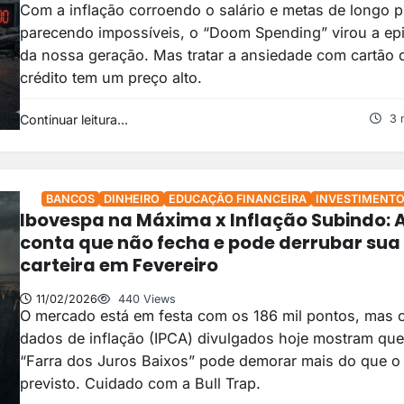
Com a inflação corroendo o salário e metas de longo 
parecendo impossíveis, o “Doom Spending” virou a ep
da nossa geração. Mas tratar a ansiedade com cartão 
crédito tem um preço alto.
Continuar leitura...
3 
BANCOS
DINHEIRO
EDUCAÇÃO FINANCEIRA
INVESTIMENT
Ibovespa na Máxima x Inflação Subindo: 
conta que não fecha e pode derrubar sua
carteira em Fevereiro
11/02/2026
440 Views
O mercado está em festa com os 186 mil pontos, mas 
dados de inflação (IPCA) divulgados hoje mostram que
“Farra dos Juros Baixos” pode demorar mais do que o
previsto. Cuidado com a Bull Trap.