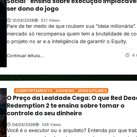
Social” ensina sobre execução implacável
ser dono do jogo
12/03/2026
621 Views
Pare de ter medo de que roubem sua “ideia milionária”.
mercado só recompensa quem tem a brutalidade de co
o projeto no ar e a inteligência de garantir o Equity.
Continuar leitura...
4 
COMPORTAMENTO
DINHEIRO
SÉRIES/FILMES
O Preço da Lealdade Cega: O que Red Dea
Redemption 2 te ensina sobre tomar o
controle do seu dinheiro
04/03/2026
536 Views
Você é o executor ou o arquiteto? Entenda por que tra