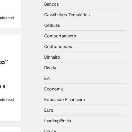
Bancos
Cavalheiros Templários
min read
Cédulas
Comportamento
Criptomoedas
Dinheiro
ta”
Dívida
EA
a a
Economia
Educação Financeira
min read
Euro
Inadimplência
Índice