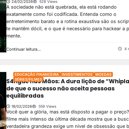
24/02/2026
528 Views
A sociedade não está quebrada, ela está rodando
exatamente como foi codificada. Entenda como o
entretenimento barato e a rotina exaustiva são os scrip
te mantêm dócil, e o que é necessário para hackear a p
mente.
Continuar leitura...
4 
EDUCAÇÃO FINANCEIRA
INVESTIMENTOS
MOEDAS
S4ngue nas Mãos: A dura lição de “Whipl
SÉRIES/FILMES
de que o sucesso não aceita pessoas
equilibradas
18/02/2026
559 Views
Você quer a glória, mas está disposto a pagar o preço
filme mais intenso da última década mostra que a busc
verdadeira grandeza exige um nível de obsessão que b