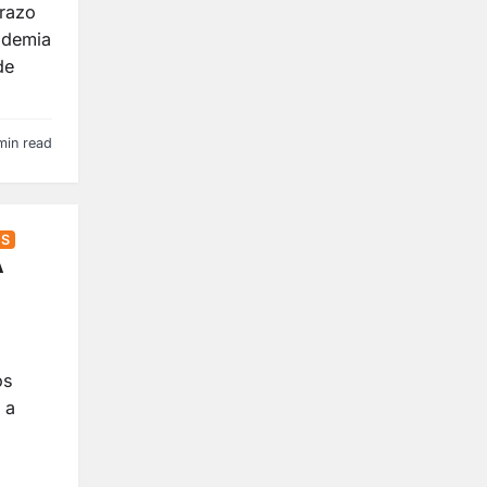
prazo
idemia
de
min read
OS
A
os
 a