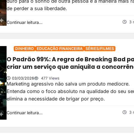
duro para o sonho de outra pessoa é a maneira mais r
de perder a sua liberdade.
Continuar leitura...
3 
DINHEIRO
EDUCAÇÃO FINANCEIRA
SÉRIES/FILMES
O Padrão 99%: A regra de Breaking Bad p
criar um serviço que aniquila a concorrên
03/03/2026
477 Views
Marketing agressivo não salva um produto medíocre.
Entenda como o foco absoluto na qualidade do seu se
elimina a necessidade de brigar por preço.
Continuar leitura...
3 