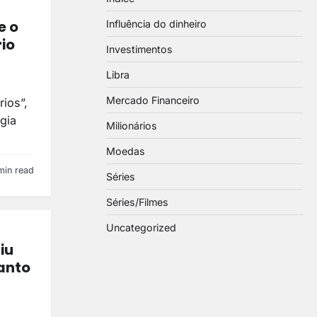
e o
Influência do dinheiro
rio
Investimentos
Libra
Mercado Financeiro
ios”,
gia
Milionários
Moedas
min read
Séries
Séries/Filmes
Uncategorized
iu
uanto