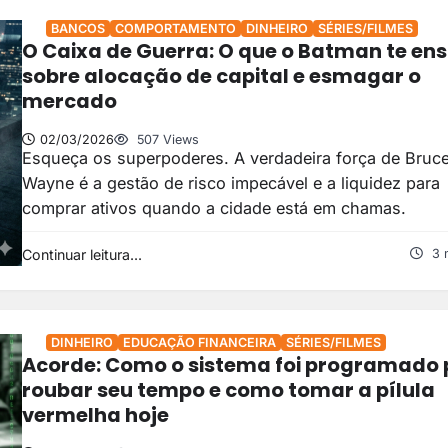
BANCOS
COMPORTAMENTO
DINHEIRO
SÉRIES/FILMES
O Caixa de Guerra: O que o Batman te ens
sobre alocação de capital e esmagar o
mercado
02/03/2026
507 Views
Esqueça os superpoderes. A verdadeira força de Bruc
Wayne é a gestão de risco impecável e a liquidez para
comprar ativos quando a cidade está em chamas.
Continuar leitura...
3 
DINHEIRO
EDUCAÇÃO FINANCEIRA
SÉRIES/FILMES
Acorde: Como o sistema foi programado
roubar seu tempo e como tomar a pílula
vermelha hoje