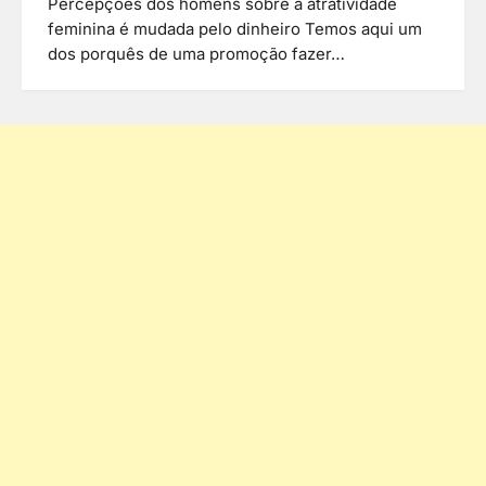
Percepções dos homens sobre a atratividade
feminina é mudada pelo dinheiro Temos aqui um
dos porquês de uma promoção fazer…