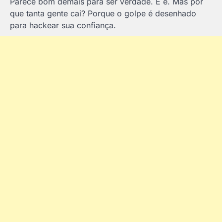
Parece bom demais para ser verdade. E é. Mas por
que tanta gente cai? Porque o golpe é desenhado
para hackear sua confiança.