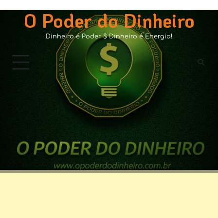
Skip
O Poder do Dinheiro
to
content
Dinheiro é Poder $ Dinheiro é Energia!