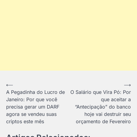
Navegação
⟵
⟶
A Pegadinha do Lucro de
O Salário que Vira Pó: Por
de
Janeiro: Por que você
que aceitar a
Post
precisa gerar um DARF
“Antecipação” do banco
agora se vendeu suas
hoje vai destruir seu
criptos este mês
orçamento de Fevereiro