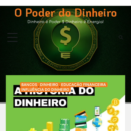
Skip
O Poder do Dinheiro
to
content
Dinheiro é Poder $ Dinheiro é Energia!
Tag:
história do dinheiro
BANCOS
DINHEIRO
EDUCAÇÃO FINANCEIRA
INFLUÊNCIA DO DINHEIRO