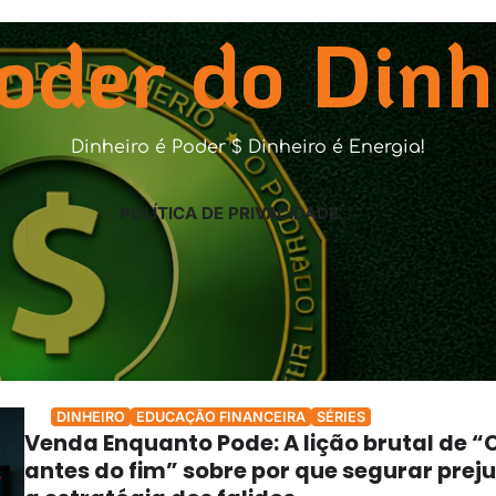
oder do Dinh
Dinheiro é Poder $ Dinheiro é Energia!
POLÍTICA DE PRIVACIDADE
DINHEIRO
EDUCAÇÃO FINANCEIRA
SÉRIES
Venda Enquanto Pode: A lição brutal de “
antes do fim” sobre por que segurar preju