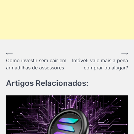
Navegação
⟵
⟶
Como investir sem cair em
Imóvel: vale mais a pena
de
armadilhas de assessores
comprar ou alugar?
Post
Artigos Relacionados: