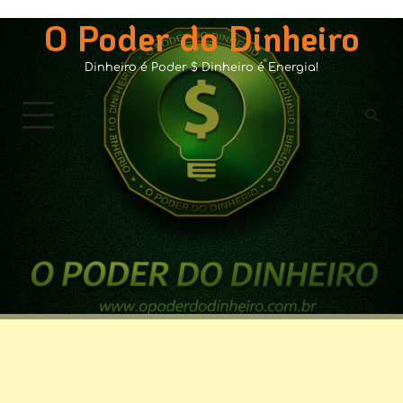
Skip
O Poder do Dinheiro
to
content
Dinheiro é Poder $ Dinheiro é Energia!