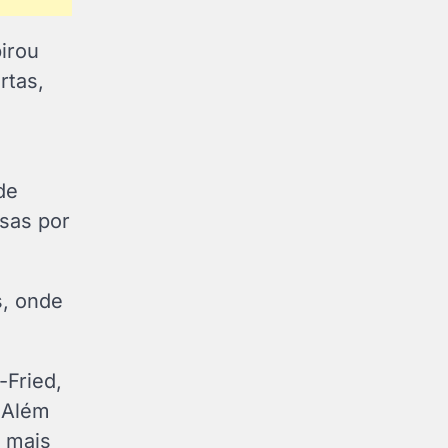
irou
rtas,
de
sas por
s, onde
Fried,
 Além
m mais